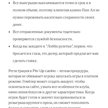
Все выигрыши выплачиваются точно в срок и в
полном объеме, поэтому клиентам казино Пин Ап не
нужно переживать касательно сохранности своих
денег.
Все отправленные документы тщательно
проверяются службой безопасности.
Когда вы заходите в “Лобби рулетки”, первое, что
бросается в глаза, это дилер, который предлагает вам
сделать ставку.
Регистрация в Pin-Up casino – легкая процедура,
которая не обязывает игрока запускать игры в платном
режиме. Гемблер может создать аккаунт, чтобы
освоиться на сайте, узнать все особенности клуба,
начисления бонусов и другие характеристики. Когда
игрок будет готов и захочет посоревноваться за
розыгрыш крупного приза, он сможет пополнить
баланс и запустить слоты в платном режиме.