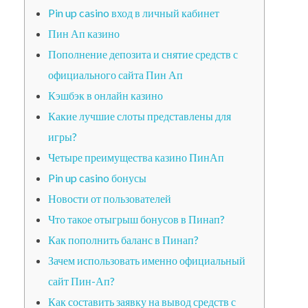
Pin up casino вход в личный кабинет
Пин Ап казино
Пополнение депозита и снятие средств с
официального сайта Пин Ап
Кэшбэк в онлайн казино
Какие лучшие слоты представлены для
игры?
Четыре преимущества казино ПинАп
Pin up casino бонусы
Новости от пользователей
Что такое отыгрыш бонусов в Пинап?
Как пополнить баланс в Пинап?
Зачем использовать именно официальный
сайт Пин-Ап?
Как составить заявку на вывод средств с