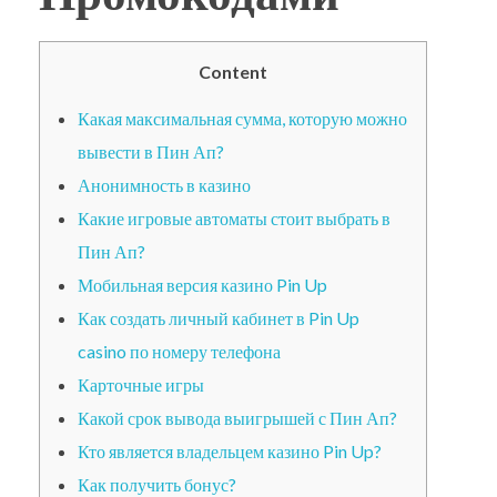
Content
Какая максимальная сумма, которую можно
вывести в Пин Ап?
Анонимность в казино
Какие игровые автоматы стоит выбрать в
Пин Ап?
Мобильная версия казино Pin Up
Как создать личный кабинет в Pin Up
casino по номеру телефона
Карточные игры
Какой срок вывода выигрышей с Пин Ап?
Кто является владельцем казино Pin Up?
Как получить бонус?