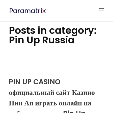
Home
Pin Up Russia
Applepara
Posts in category:
HOME
Pin Up Russia
MAC
IPHONE
PIN UP CASINO
официальный сайт Казино
IPAD
Пин Ап играть онлайн на
IWATCH