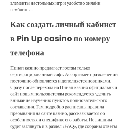
элементы настольных игр и удобство онлайн
гемблинга.
Как создать личный кабинет
в Pin Up casino по номеру
телефона
Пинап казино предлагает гостям только
сертифицированный софт. Ассортимент развлечений
постоянно обновляется и дополняется новинками.
Сразу после перехода на Пинап казино официальный
сайт новым пользователям рекомендуется уделить
внимание изучению пунктов пользовательского
соглашения. Там подробно расписаны правила
пребывания на сайте казино, рассказывается об
особенностях и специфике его работы. Не лишним
будет заглянуть и в раздел «FAQ», где собраны ответы