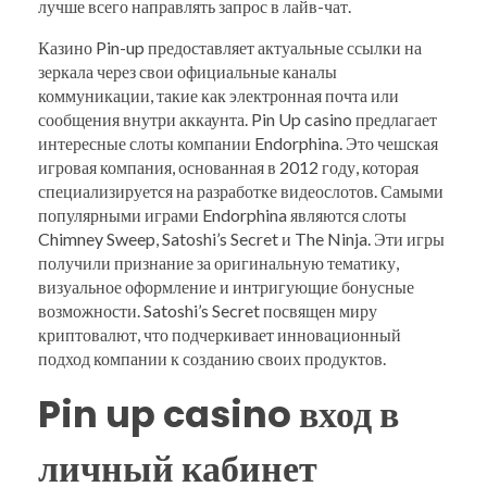
лучше всего направлять запрос в лайв-чат.
Казино Pin-up предоставляет актуальные ссылки на
зеркала через свои официальные каналы
коммуникации, такие как электронная почта или
сообщения внутри аккаунта. Pin Up casino предлагает
интересные слоты компании Endorphina. Это чешская
игровая компания, основанная в 2012 году, которая
специализируется на разработке видеослотов. Самыми
популярными играми Endorphina являются слоты
Chimney Sweep, Satoshi’s Secret и The Ninja. Эти игры
получили признание за оригинальную тематику,
визуальное оформление и интригующие бонусные
возможности. Satoshi’s Secret посвящен миру
криптовалют, что подчеркивает инновационный
подход компании к созданию своих продуктов.
Pin up casino вход в
личный кабинет