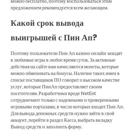
можно бесплатно, поэтому воспользоваться этим
предложением рекомендуется всем желающим.
Какой срок вывода
выигрышей с Пин Ап?
Поэтому пользователи Пин Ап казино онлайн заходят
в любимые игры в любое время суток. За активные
действия на сайте вам начисляются монеты, которые
можно обменивать на бонусы. Наличие таких имен в
списке поставщиков ПО говорит о высоком качестве
услуг, которые ПинАп предоставляет cвоим
посетителям. Разработчики вроде NetEnt
сотрудничают только с надежными и проверенными
игровыми порталами, в число которых входит Пин Ап.
Для вывода денежных средств нужно зайти в свой
аккаунт, перейти в раздел Касса, выбрать вкладку
Вывод средств и заполнить форму.