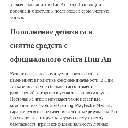
должен выполнить в Пин Ап вход. Транзакции
пополнения доступны после входа в свою учетную
запись.
Пополнение депозита и
снятие средств с
официального сайта Пин Ап
Казино всегда информирует игроков о любых
изменениях в политике конфиденциальности. В Пин
Ап казино доступен большой ассортимент
развлечений, которые запускаются с живым крупье.
Настольные игры выпускают такие известные
компании, как Evolution Gaming, Playtech и NetEnt,
гарантируя высокое качество и честные результаты. Pin
Up casino гарантирует каждому своему клиенту
безопасность игры и конфиденциальность личных