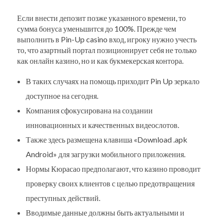
Если внести депозит позже указанного времени, то
сумма бонуса уменьшится до 100%. Прежде чем
выполнить в Pin-Up casino вход, игроку нужно учесть
то, что азартный портал позиционирует себя не только
как онлайн казино, но и как букмекерская контора.
В таких случаях на помощь приходит Pin Up зеркало
доступное на сегодня.
Компания сфокусирована на создании
инновационных и качественных видеослотов.
Также здесь размещена клавиша «Download .apk
Android» для загрузки мобильного приложения.
Нормы Кюрасао предполагают, что казино проводит
проверку своих клиентов с целью предотвращения
преступных действий.
Вводимые данные должны быть актуальными и