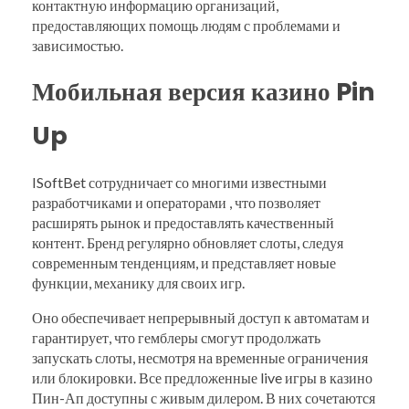
контактную информацию организаций,
предоставляющих помощь людям с проблемами и
зависимостью.
Мобильная версия казино Pin
Up
ISoftBet сотрудничает со многими известными
разработчиками и операторами , что позволяет
расширять рынок и предоставлять качественный
контент. Бренд регулярно обновляет слоты, следуя
современным тенденциям, и представляет новые
функции, механику для своих игр.
Оно обеспечивает непрерывный доступ к автоматам и
гарантирует, что гемблеры смогут продолжать
запускать слоты, несмотря на временные ограничения
или блокировки. Все предложенные live игры в казино
Пин-Ап доступны с живым дилером. В них сочетаются