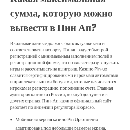
сумма, которую можно
вывести в Пин Ап?
Вводимые данные должны быть актуальными и
соответствовать паспорту. Пинап радует быстрой
регистрацией с минимальным заполнением полей в
регистрационной форме, что позволяет сразу запускать
игры и рассчитывать на выигрыш. Казино Pin-up
славится сертифицированными игровыми автоматами
и привлекательными бонусами, которые начисляются
игрокам за регистрацию, пополнение счета. Главная
аудитория казино из России, но клуб доступен и в
других странах. Пин-Ап казино официальный сайт
работает по лицензии регулятора Кюрасао.
Мобильная версия казино Pin Up отлично
адаптирована под небольшие размеры экрана.