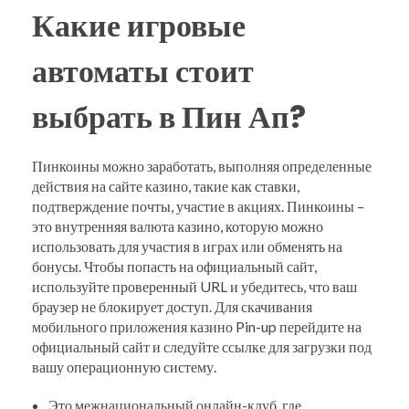
Какие игровые
автоматы стоит
выбрать в Пин Ап?
Пинкоины можно заработать, выполняя определенные
действия на сайте казино, такие как ставки,
подтверждение почты, участие в акциях. Пинкоины –
это внутренняя валюта казино, которую можно
использовать для участия в играх или обменять на
бонусы. Чтобы попасть на официальный сайт,
используйте проверенный URL и убедитесь, что ваш
браузер не блокирует доступ. Для скачивания
мобильного приложения казино Pin-up перейдите на
официальный сайт и следуйте ссылке для загрузки под
вашу операционную систему.
Это межнациональный онлайн-клуб, где