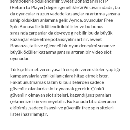
sembollerle ödüllendirilir. Sweet Bonanza’nın RTP
(Return to Player) değeri genellikle %96 civarındadır, bu
da oyuncuların uzun vadede kazançlarını artırma şansına
sahip oldukları anlamına gelir. Ayrıca, oyuncular Free
Spin Bonusu ile ödüllendirilebilirler ve bu bonus
sırasında çarpanlar da devreye girebilir, bu da büyük
kazançlar elde etme potansiyelini artırır. Sweet
Bonanza, tatlı ve eğlenceli bir oyun deneyimi sunan ve
büyük ödüller kazanma şansını artıran bir video slot
oyunudur.
Türkçe hizmet veren yasal free spin veren siteler, yaptığı
kampanyalarla yeni kullanıcılara hitap etmek ister.
Fakat unutmamak lazım ki bu sitelerden sadece
güvenilir olanlarda slot oynamak gerekir. Çünkü
güvenilir olmayan slot siteleri, kazandığınız paraları
çekmenize izin vermeyebilir. Bu konuda titiz davranan
ekibimiz, sadece lisanslı ve güvenilir free spin siteleri
listesi hazırlamıştır.