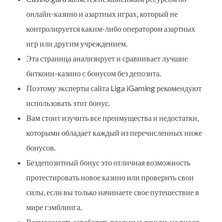
онлайн-казино и азартных играх, который не
контролируется каким-либо оператором азартных
игр или другим учреждением.
Эта страница анализирует и сравнивает лучшие
биткоин-казино с бонусом без депозита.
Поэтому эксперты сайта Liga iGaming рекомендуют
использовать этот бонус.
Вам стоит изучить все преимущества и недостатки,
которыми обладает каждый из перечисленных ниже
бонусов.
Бездепозитный бонус это отличная возможность
протестировать новое казино или проверить свои
силы, если вы только начинаете свое путешествие в
мире гэмблинга.
Возможность заработать реальные деньги, не внося