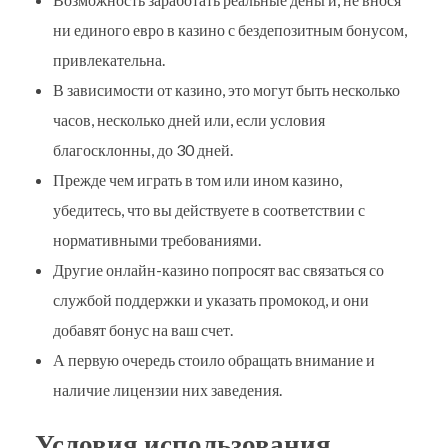
ни единого евро в казино с бездепозитным бонусом,
привлекательна.
В зависимости от казино, это могут быть несколько
часов, несколько дней или, если условия
благосклонны, до 30 дней.
Прежде чем играть в том или ином казино,
убедитесь, что вы действуете в соответствии с
нормативными требованиями.
Другие онлайн-казино попросят вас связаться со
службой поддержки и указать промокод, и они
добавят бонус на ваш счет.
А первую очередь стоило обращать внимание и
наличие лицензии них заведения.
Условия использования