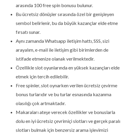
arasında 100 free spin bonusu bulunur.
Bu ücretsiz dönüşler sırasında özel bir genişleyen
sembol belirlenir, bu da büyük kazançlar elde etme
fırsatı sunar.
Aynı zamanda Whatsapp iletişim hattı, SSS, sizi
arayalım, e-mail ile iletişim gibi birimlerden de
istifade etmenize olanak verilmektedir.
Özellikle slot oyunlarında en yüksek kazançları elde
etmek için tercih edilebilir.
Free spinler, slot oynarken verilen ücretsiz çevirme
bonus turlarıdır ve bu turlar esnasında kazanma
olasılığı çok artmaktadır.
Makaraları ateşe verecek özellikler ve bonuslarla
dolu en iyi ücretsiz çevrimiçi slotları ve gerçek paralı
slotları bulmak için benzersiz arama işlevimizi