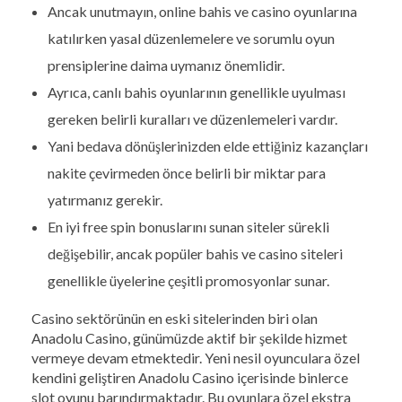
Ancak unutmayın, online bahis ve casino oyunlarına
katılırken yasal düzenlemelere ve sorumlu oyun
prensiplerine daima uymanız önemlidir.
Ayrıca, canlı bahis oyunlarının genellikle uyulması
gereken belirli kuralları ve düzenlemeleri vardır.
Yani bedava dönüşlerinizden elde ettiğiniz kazançları
nakite çevirmeden önce belirli bir miktar para
yatırmanız gerekir.
En iyi free spin bonuslarını sunan siteler sürekli
değişebilir, ancak popüler bahis ve casino siteleri
genellikle üyelerine çeşitli promosyonlar sunar.
Casino sektörünün en eski sitelerinden biri olan
Anadolu Casino, günümüzde aktif bir şekilde hizmet
vermeye devam etmektedir. Yeni nesil oyunculara özel
kendini geliştiren Anadolu Casino içerisinde binlerce
slot oyunu barındırmaktadır. Bu oyunlara özel ekstra