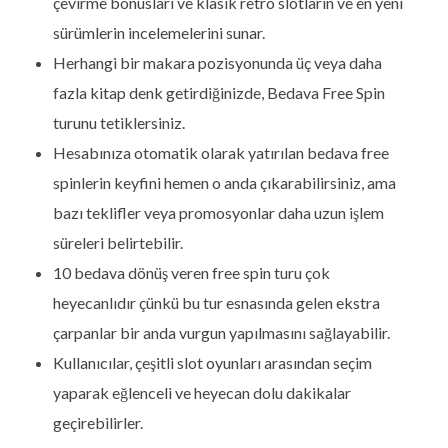
çevirme bonusları ve klasik retro slotların ve en yeni
sürümlerin incelemelerini sunar.
Herhangi bir makara pozisyonunda üç veya daha
fazla kitap denk getirdiğinizde, Bedava Free Spin
turunu tetiklersiniz.
Hesabınıza otomatik olarak yatırılan bedava free
spinlerin keyfini hemen o anda çıkarabilirsiniz, ama
bazı teklifler veya promosyonlar daha uzun işlem
süreleri belirtebilir.
10 bedava dönüş veren free spin turu çok
heyecanlıdır çünkü bu tur esnasında gelen ekstra
çarpanlar bir anda vurgun yapılmasını sağlayabilir.
Kullanıcılar, çeşitli slot oyunları arasından seçim
yaparak eğlenceli ve heyecan dolu dakikalar
geçirebilirler.