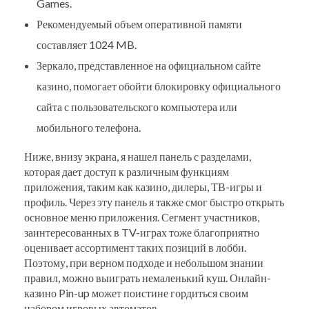
Games.
Рекомендуемый объем оперативной памяти
составляет 1024 MB.
Зеркало, представленное на официальном сайте
казино, помогает обойти блокировку официального
сайта с пользовательского компьютера или
мобильного телефона.
Ниже, внизу экрана, я нашел панель с разделами,
которая дает доступ к различным функциям
приложения, таким как казино, дилеры, ТВ-игры и
профиль. Через эту панель я также смог быстро открыть
основное меню приложения. Сегмент участников,
заинтересованных в TV-играх тоже благоприятно
оценивает ассортимент таких позиций в лобби.
Поэтому, при верном подходе и небольшом знании
правил, можно выиграть немаленький куш. Онлайн-
казино Pin-up может поистине гордиться своим
набором игровых автоматов.