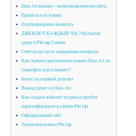
Пин Ап казино – мобильная версия сайта
Правила и условия:
Подтверждение аккаунта
ДЖЕКПОТ КАЖДЫЙ ЧАС! Испытай
удачу в Pin-up Casino
Ответы на часто задаваемые вопросы
Как скачать приложение казино Пин Ап на
смартфон или планшет?
Бонус на первый депозит
Вывод денег из Пин-Ап
Как создать кабинет игрока и пройти
идентификацию в casino Pin Up
Официальный сайт
Лицензия казино Pin Up