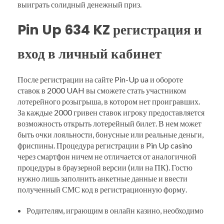
выиграть солидный денежный приз.
Pin Up 634 KZ регистрация и
вход в личный кабинет
После регистрации на сайте Pin-Up ua и обороте
ставок в 2000 UAH вы сможете стать участником
лотерейного розыгрыша, в котором нет проигравших.
За каждые 2000 гривен ставок игроку предоставляется
возможность открыть лотерейный билет. В нем может
быть очки лояльности, бонусные или реальные деньги,
фриспины. Процедура регистрации в Pin Up casino
через смартфон ничем не отличается от аналогичной
процедуры в браузерной версии (или на ПК). Гостю
нужно лишь заполнить анкетные данные и ввести
полученный СМС код в регистрационную форму.
Родителям, играющим в онлайн казино, необходимо