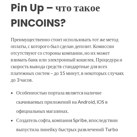
Pin Up – что такое
PINCOINS?
Преимущественно стоит использовать тот же метод
оплаты, с которого был сделан депозит. Комиссии
отсутствуют со стороны компании, но их может
взимать банк или электронный кошелек. Процедура и
скорость вывода средств стандартные для всех
платежных систем – до 15 минут, в некоторых случаях
до 3 часов.
Особенностью портала является наличие
скачиваемых приложений на Android, iOS в
официальных магазинах.
Создатель софта, компания Spribe, впоследствии
выпустила линейку быстрых развлечений Turbo