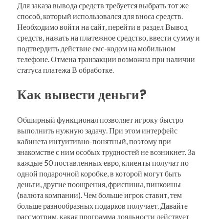
Для заказа вывода средств требуется выбрать тот же
способ, который использовался для вноса средств.
Необходимо войти на сайт, перейти в раздел Вывод
средств, нажать на платежное средство, ввести сумму и
подтвердить действие смс-кодом на мобильном
телефоне. Отмена транзакции возможна при наличии
статуса платежа В обработке.
Как вывести деньги?
Обширный функционал позволяет игроку быстро
выполнить нужную задачу. При этом интерфейс
кабинета интуитивно-понятный, поэтому при
знакомстве с ним особых трудностей не возникнет. За
каждые 50 поставленных евро, клиенты получат по
одной подарочной коробке, в которой могут быть
деньги, другие поощрения, фриспины, пинкоины
(валюта компании). Чем больше игрок ставит, тем
больше разнообразных подарков получает. Давайте
рассмотрим, какая программа лояльности действует