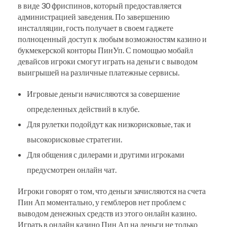
в виде 30 фриспинов, который предоставляется
администрацией заведения. По завершению
инсталляции, гость получает в своем гаджете
полноценный доступ к любым возможностям казино и
букмекерской конторы ПинУп. С помощью мобайл
девайсов игроки смогут играть на деньги с выводом
выигрышей на различные платежные сервисы.
Игровые деньги начисляются за совершение
определенных действий в клубе.
Для рулетки подойдут как низкорисковые, так и
высокорисковые стратегии.
Для общения с дилерами и другими игроками
предусмотрен онлайн чат.
Игроки говорят о том, что деньги зачисляются на счета
Пин Ап моментально, у гемблеров нет проблем с
выводом денежных средств из этого онлайн казино.
Играть в онлайн казино Пин Ап на деньги не только