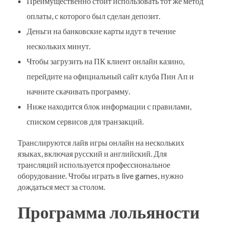
Преимущественно стоит использовать тот же метод
оплаты, с которого был сделан депозит.
Деньги на банковские карты идут в течение
нескольких минут.
Чтобы загрузить на ПК клиент онлайн казино,
перейдите на официальный сайт клуба Пин Ап и
начните скачивать программу.
Ниже находится блок информации с правилами,
списком сервисов для транзакций.
Транслируются лайв игры онлайн на нескольких
языках, включая русский и английский. Для
трансляций используется профессиональное
оборудование. Чтобы играть в live games, нужно
дождаться мест за столом.
Программа лольяности