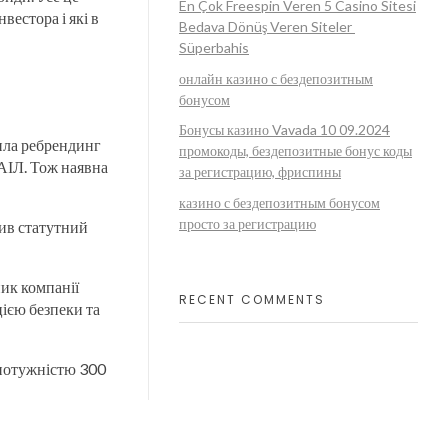
En Çok Freespin Veren 5 Casino Sitesi
вестора і які в
Bedava Dönüş Veren Siteler ️
Süperbahis
онлайн казино с бездепозитным
бонусом
Бонусы казино Vavada 10 09.2024
ила ребрендинг
промокоды, бездепозитные бонус коды
РАІЛ. Тож наявна
за регистрацию, фриспины
казино с бездепозитным бонусом
просто за регистрацию
шив статутний
ник компанії
RECENT COMMENTS
ією безпеки та
у потужністю 300