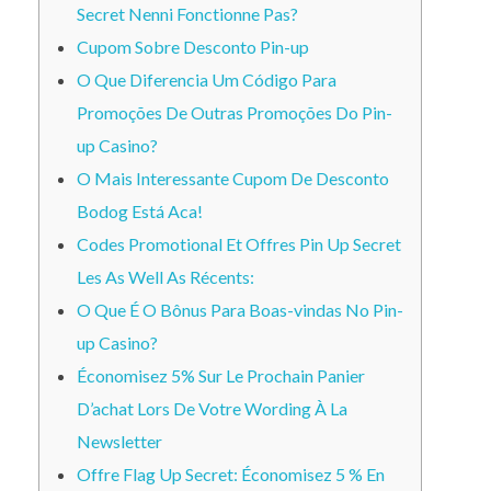
Secret Nenni Fonctionne Pas?
Cupom Sobre Desconto Pin-up
O Que Diferencia Um Código Para
Promoções De Outras Promoções Do Pin-
up Casino?
O Mais Interessante Cupom De Desconto
Bodog Está Aca!
Codes Promotional Et Offres Pin Up Secret
Les As Well As Récents:
O Que É O Bônus Para Boas-vindas No Pin-
up Casino?
Économisez 5% Sur Le Prochain Panier
D’achat Lors De Votre Wording À La
Newsletter
Offre Flag Up Secret: Économisez 5 % En