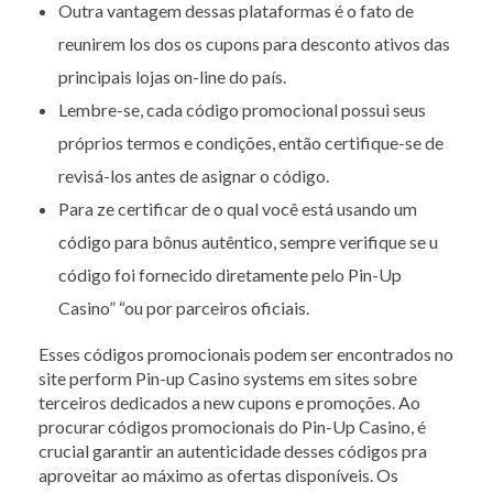
Outra vantagem dessas plataformas é o fato de
reunirem los dos os cupons para desconto ativos das
principais lojas on-line do país.
Lembre-se, cada código promocional possui seus
próprios termos e condições, então certifique-se de
revisá-los antes de asignar o código.
Para ze certificar de o qual você está usando um
código para bônus autêntico, sempre verifique se u
código foi fornecido diretamente pelo Pin-Up
Casino” “ou por parceiros oficiais.
Esses códigos promocionais podem ser encontrados no
site perform Pin-up Casino systems em sites sobre
terceiros dedicados a new cupons e promoções. Ao
procurar códigos promocionais do Pin-Up Casino, é
crucial garantir an autenticidade desses códigos pra
aproveitar ao máximo as ofertas disponíveis. Os