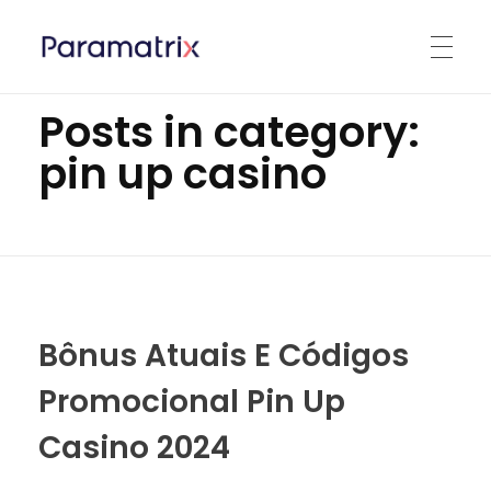
Home
pin up casino
Applepara
Posts in category:
HOME
pin up casino
MAC
IPHONE
Bônus Atuais E Códigos
Promocional Pin Up
IPAD
Casino 2024
IWATCH