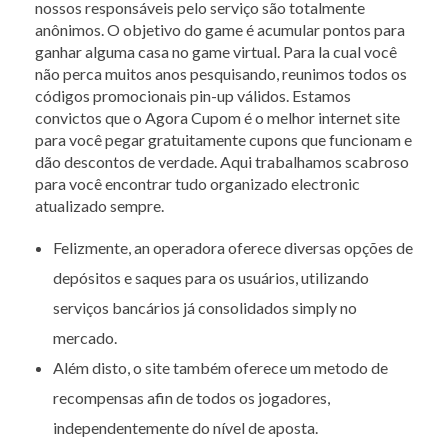
nossos responsáveis pelo serviço são totalmente
anônimos. O objetivo do game é acumular pontos para
ganhar alguma casa no game virtual. Para la cual você
não perca muitos anos pesquisando, reunimos todos os
códigos promocionais pin-up válidos. Estamos
convictos que o Agora Cupom é o melhor internet site
para você pegar gratuitamente cupons que funcionam e
dão descontos de verdade. Aqui trabalhamos scabroso
para você encontrar tudo organizado electronic
atualizado sempre.
Felizmente, an operadora oferece diversas opções de
depósitos e saques para os usuários, utilizando
serviços bancários já consolidados simply no
mercado.
Além disto, o site também oferece um metodo de
recompensas afin de todos os jogadores,
independentemente do nível de aposta.