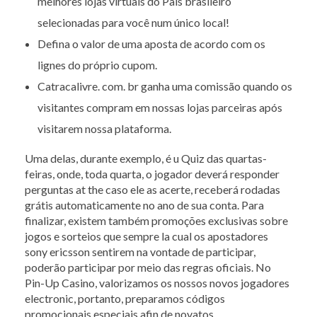
melhores lojas virtuais do País brasileiro
selecionadas para você num único local!
Defina o valor de uma aposta de acordo com os
lignes do próprio cupom.
Catracalivre. com. br ganha uma comissão quando os
visitantes compram em nossas lojas parceiras após
visitarem nossa plataforma.
Uma delas, durante exemplo, é u Quiz das quartas-
feiras, onde, toda quarta, o jogador deverá responder
perguntas at the caso ele as acerte, receberá rodadas
grátis automaticamente no ano de sua conta. Para
finalizar, existem também promoções exclusivas sobre
jogos e sorteios que sempre la cual os apostadores
sony ericsson sentirem na vontade de participar,
poderão participar por meio das regras oficiais. No
Pin-Up Casino, valorizamos os nossos novos jogadores
electronic, portanto, preparamos códigos
promocionais especiais afin de novatos.