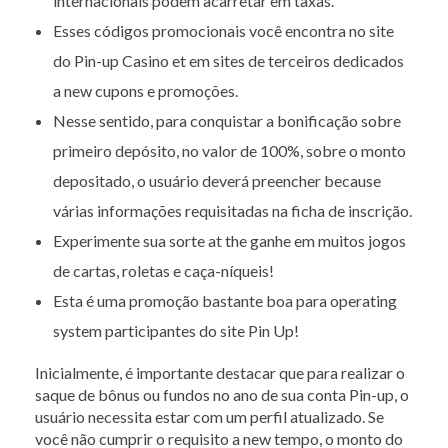
internacionais podem acarretar em taxas.
Esses códigos promocionais você encontra no site
do Pin-up Casino et em sites de terceiros dedicados
a new cupons e promoções.
Nesse sentido, para conquistar a bonificação sobre
primeiro depósito, no valor de 100%, sobre o monto
depositado, o usuário deverá preencher because
várias informações requisitadas na ficha de inscrição.
Experimente sua sorte at the ganhe em muitos jogos
de cartas, roletas e caça-níqueis!
Esta é uma promoção bastante boa para operating
system participantes do site Pin Up!
Inicialmente, é importante destacar que para realizar o
saque de bônus ou fundos no ano de sua conta Pin-up, o
usuário necessita estar com um perfil atualizado. Se
você não cumprir o requisito a new tempo, o monto do