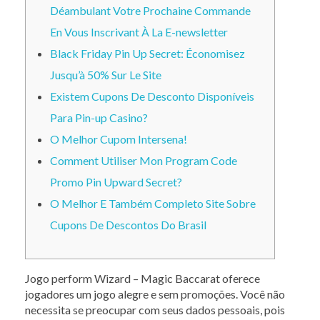
Déambulant Votre Prochaine Commande
En Vous Inscrivant À La E-newsletter
Black Friday Pin Up Secret: Économisez
Jusqu’à 50% Sur Le Site
Existem Cupons De Desconto Disponíveis
Para Pin-up Casino?
O Melhor Cupom Intersena!
Comment Utiliser Mon Program Code
Promo Pin Upward Secret?
O Melhor E Também Completo Site Sobre
Cupons De Descontos Do Brasil
Jogo perform Wizard – Magic Baccarat oferece
jogadores um jogo alegre e sem promoções. Você não
necessita se preocupar com seus dados pessoais, pois