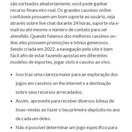
são sorteados aleatoriamente, você pode ganhar
recurso financeiro real. Os grandes cassinos online
confiáveis possuem um bom suporte ao usuário, seja
através sobre live chat durante 24 horas, suporte via e-
mail ou até mesmo o número de contato para ser
atendido. Quando falamos dos melhores cassinos on-
line, eles possuem promoções e bônus generosos.
Sendo criada em 2022, a navegação pelo site é bem
fácil afin de estar fazendo apostas em diferentes
modelos de esportes, jogar slots e cassino ao vivo.
Isso traz uma clareza maior para an exploração dos
jogos em cassinos on the internet e a destinação
sobre seus recursos arrecadados.
Assim, aproveite para receber diversos bônus de
boas-vindas ao fazer o teu primeiro depósito no ano
de cada um deles.
Não é possível determinar um jogo específico para