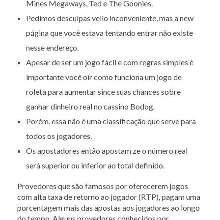
Mines Megaways, Ted e The Goonies.
Pedimos desculpas vello inconveniente, mas a new
página que você estava tentando entrar não existe
nesse endereço.
Apesar de ser um jogo fácil e com regras simples é
importante você oír como funciona um jogo de
roleta para aumentar since suas chances sobre
ganhar dinheiro real no cassino Bodog.
Porém, essa não é uma classificação que serve para
todos os jogadores.
Os apostadores então apostam ze o número real
será superior ou inferior ao total definido.
Provedores que são famosos por oferecerem jogos
com alta taxa de retorno ao jogador (RTP), pagam uma
porcentagem mais das apostas aos jogadores ao longo
do tempo. Alguns provedores conhecidos por