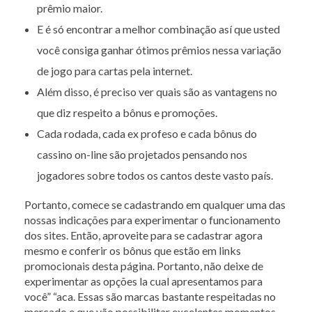
prêmio maior.
E é só encontrar a melhor combinação así que usted
você consiga ganhar ótimos prêmios nessa variação
de jogo para cartas pela internet.
Além disso, é preciso ver quais são as vantagens no
que diz respeito a bônus e promoções.
Cada rodada, cada ex profeso e cada bônus do
cassino on-line são projetados pensando nos
jogadores sobre todos os cantos deste vasto país.
Portanto, comece se cadastrando em qualquer uma das
nossas indicações para experimentar o funcionamento
dos sites. Então, aproveite para se cadastrar agora
mesmo e conferir os bônus que estão em links
promocionais desta página. Portanto, não deixe de
experimentar as opções la cual apresentamos para
você” “aca. Essas são marcas bastante respeitadas no
mercado e que vão possibilitar excelentes momentos