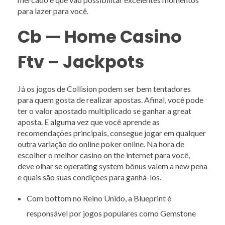
para lazer para você.
Cb — Home Casino
Ftv – Jackpots
Já os jogos de Collision podem ser bem tentadores
para quem gosta de realizar apostas. Afinal, você pode
ter o valor apostado multiplicado se ganhar a great
aposta. E alguma vez que você aprende as
recomendações principais, consegue jogar em qualquer
outra variação do online poker online. Na hora de
escolher o melhor casino on the internet para você,
deve olhar se operating system bônus valem a new pena
e quais são suas condições para ganhá-los.
Com bottom no Reino Unido, a Blueprint é
responsável por jogos populares como Gemstone