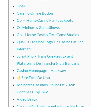
Slots
Cassino Online Bodog
Cb — Home Casino Ftv – Jackpots
Os Melhores Game Shows
Cb – House Casino Ftv : Game Studios
Qual É O Melhor Jogo De Casino On The
Internet?
Script Php – Trans Greatest Extent
Plataforma De Transferência Bancaria
Casino Homepage – Hacksaw
Site Fácil De Usar
Melhores Cassinos Online De 2024:
Confira O Top Ten!
Video Bingo
Cassino On The Internet – Jogos Perform