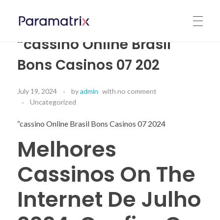
“cassino Online Brasil
Applepara
HOME
Bons Casinos 07 202
July 19, 2024
by
admin
with
no comment
MAC
Uncategorized
“cassino Online Brasil Bons Casinos 07 2024
IPHONE
Melhores
Cassinos On The
IPAD
Internet De Julho
IWATCH