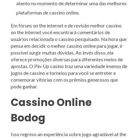
atento no momento de determinar uma das melhores
plataformas de cassino online.
Em fóruns on the internet e de revisão melhor cassino
on the internet você encontrará comentários de
usuários relacionada o cassino pesquisado. Na hora que
pensa em decidir o melhor cassino online para jogar, é
possível surgir muitas dúvidas. Ao invés disso, ela
oferece promoções diversas para diferentes meios de
apostas. O Pin-Up casino traz uma variedade imenso de
jogos de cassino e torneios para você se entreter e
comemorar vitórias com os prêmios generosos que
pode ganhar.
Cassino Online
Bodog
Isso regreso an experiência sobre jogo agradável at the