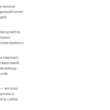
ак многие
тронной почте.
орий
пределяется
альных
йском языках в
мы азартных
независимой
мя вывода
 себя
 — логотип
цензии и
тся слабая