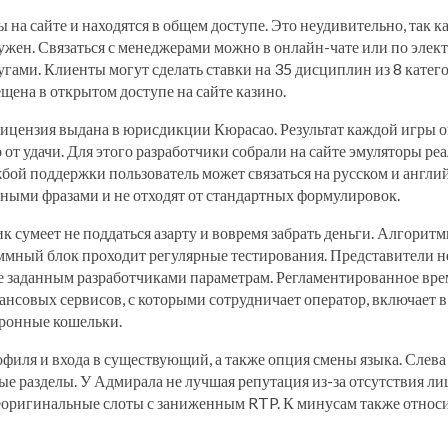
на сайте и находятся в общем доступе. Это неудивительно, так к
ружен. Связаться с менеджерами можно в онлайн-чате или по элек
ами. Клиенты могут сделать ставки на 35 дисциплин из 8 катег
ена в открытом доступе на сайте казино.
ицензия выдана в юрисдикции Кюрасао. Результат каждой игры о
 от удачи. Для этого разработчики собрали на сайте эмуляторы ре
ужбой поддержки пользователь может связаться на русском и англи
нными фразами и не отходят от стандартных формулировок.
к сумеет не поддаться азарту и вовремя забрать деньги. Алгорит
аммный блок проходит регулярные тестирования. Представители 
 заданным разработчиками параметрам. Регламентированное вре
совых сервисов, с которыми сотрудничает оператор, включает в
ронные кошельки.
филя и входа в существующий, а также опция смены языка. Слева
ые разделы. У Адмирала не лучшая репутация из-за отсутствия ли
неоригинальные слоты с заниженным RTP. К минусам также относи