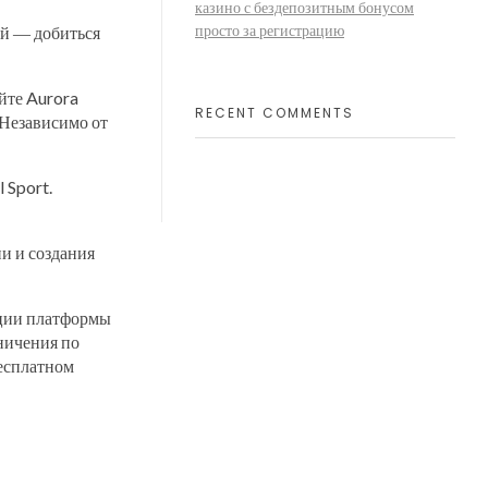
казино с бездепозитным бонусом
просто за регистрацию
ней ― добиться
йте Aurora
RECENT COMMENTS
 Независимо от
 Sport.
и и создания
пции платформы
аничения по
бесплатном