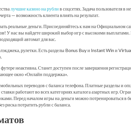
ества
лучшие казино на рубли
в соцсетях. Задача пользователя в 
ерта — возможность клиента влиять на результат.
рать реальные деньги. Присоединяйтесь к нам на Официальном са
тов! У нас вы найдете широкий выбор игр с высокими выплатами.
подходящий автомат для вас.
кджека, рулетки. Есть разделы Bonus Buy и Instant Win и Virtual
.
 футере неактивна. Станет доступен после завершения регистраци
ывающее окно «Онлайн поддержка».
 мобильных переводов с баланса телефона. Платные разделы и о
 ставки работают во всех категориях каталога азартных игр. Огр
иками. Перед началом игры на деньги можно потренироваться в 
ез риска потратить рубли с баланса.
матов