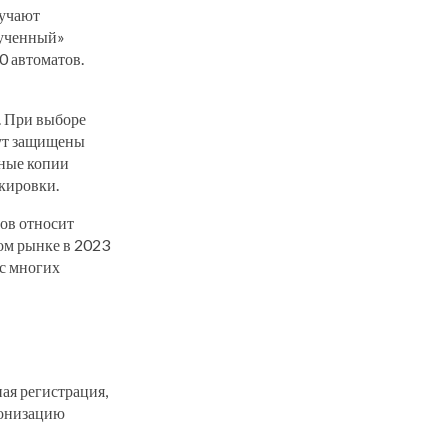
зучают
рученный»
0 автоматов.
. При выборе
дут защищены
ьные копии
окировки.
тов относит
ом рынке в 2023
ес многих
ая регистрация,
ронизацию