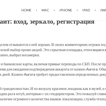
HOME
MAC
IPHONE
IPAD
IW
т: вход, зеркало, регистрация
 целом отзываются о ней хорошо. В своих комментариях игроки п
лохой выбор промо акций. Это серьезная площадка, относящаяся
зино, выбрал восьмерки.
и банковские карты, включая прямые переводы по СБП. После п
емя для ожидания подтверждения аккаунта от казино Aurora. Обы
их дней. Казино Aurora требует предоставления определенных док
 грандиозностью. И по визуалу красивое, входишь как в музей, и 
 один раз в ютуб, интервью с их гендиректором. Это пожалуй глав
наличие огромного количества языков локализации, служба техп