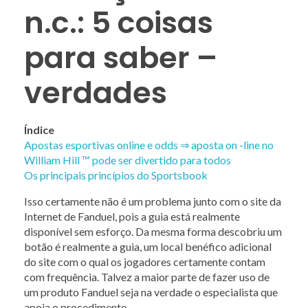
n.c.: 5 coisas
para saber –
AIRPODS
verdades
ACCESSORIES
Índice
Apostas esportivas online e odds ⇒ aposta on -line no
William Hill ™ pode ser divertido para todos
Os principais princípios do Sportsbook
CONTACT US
Isso certamente não é um problema junto com o site da
Internet de Fanduel, pois a guia está realmente
disponível sem esforço. Da mesma forma descobriu um
botão é realmente a guia, um local benéfico adicional
do site com o qual os jogadores certamente contam
com frequência. Talvez a maior parte de fazer uso de
um produto Fanduel seja na verdade o especialista que
apoia o procedimento.