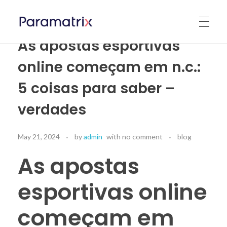
As apostas esportivas
Applepara
HOME
online começam em n.c.:
5 coisas para saber –
MAC
verdades
May 21, 2024
by
admin
with
no comment
blog
IPHONE
As apostas
esportivas online
IPAD
começam em
IWATCH