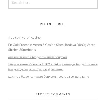
RECENT POSTS
free spin veren casino
En Çok Freespin Veren 5 Casino Sitesi Bedava Dönüş Veren
Siteler ️ Süperbahis
онлайн казино с бездепозитным бонусом
Бонусы казино Vavada 10 09.2024 промокоды, бездепозитные
бонус коды за регистрацию, фриспины
казино с бездепозитным бонусом просто за регистрацию
RECENT COMMENTS