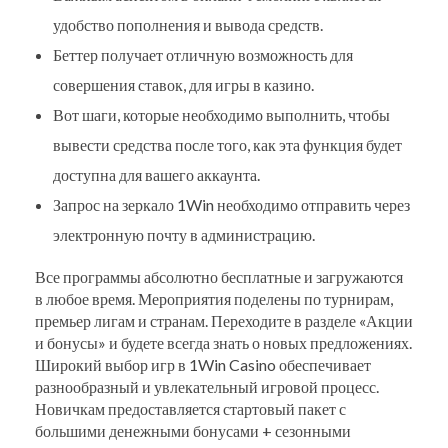
удобство пополнения и вывода средств.
Беттер получает отличную возможность для
совершения ставок, для игры в казино.
Вот шаги, которые необходимо выполнить, чтобы
вывести средства после того, как эта функция будет
доступна для вашего аккаунта.
Запрос на зеркало 1Win необходимо отправить через
электронную почту в администрацию.
Все программы абсолютно бесплатные и загружаются
в любое время. Мероприятия поделены по турнирам,
премьер лигам и странам. Переходите в разделе «Акции
и бонусы» и будете всегда знать о новых предложениях.
Широкий выбор игр в 1Win Casino обеспечивает
разнообразный и увлекательный игровой процесс.
Новичкам предоставляется стартовый пакет с
большими денежными бонусами + сезонными