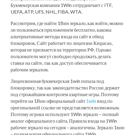
Букмекерская компания 1Win сотрудничает с ITF,
UEFA, ATP, UFS, NHL, FIBA, WTA.
Рассмотрим, где найти 1Вин зеркало, как войти, можно
ли пользоваться приложением бесплатно, каковы
альтернативные методы входа на сайт в обход
блокировок. Сайт работает по лицензии Кюрасао,
которая не признается на территории РФ. Однако
пользователи могут свободно продолжать делать
ставки на сайте, так как доступ обеспечивается
рабочим зеркалом.
Лицензионная букмекерская 1win попала под
блокировку, так как законодательство России держит
под строжайшим контролем азартные игры. Поэтому
перейти на 1Вин официальный сайт
1win
вход по
оригинальной ссылке не представляется возможным.
Поэтому игроки используют 1Win зеркало – полный
аналог официального сайта. Правила входа на 1Win
рабочее зеркало на сегодня – аналогичны. Зеркало 1вин
– полная копия официального сайта 1Win,