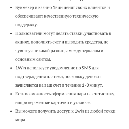
Букмекер и казино 1вин ценят своих клиентов и
обеспечивают качественную техническую
поддержку.
Пользователи могут делать ставки, участвовать в
акциях, пополнять счет и выводить средства, не
чувствуя никакой разницы между зеркалом и
основным сайтом.
1Win использует уведомление по SMS для
подтверждения платежа, поскольку депозит
зачисляется на ваш счет в течение 1-3 минут.
Есть возможность оформления пари на статистику,
например желтые карточки и угловые.
Вы можете получить доступ к 1win из любой точки
мира.