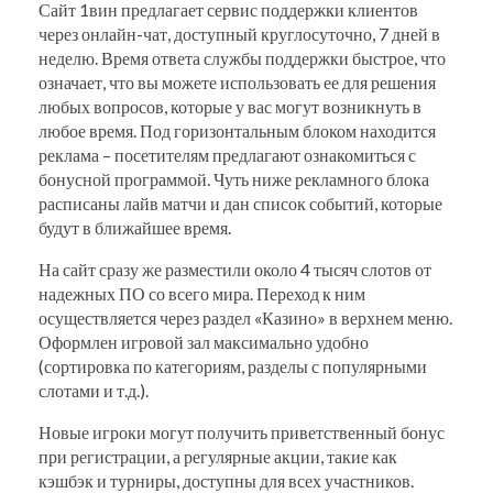
Сайт 1вин предлагает сервис поддержки клиентов
через онлайн-чат, доступный круглосуточно, 7 дней в
неделю. Время ответа службы поддержки быстрое, что
означает, что вы можете использовать ее для решения
любых вопросов, которые у вас могут возникнуть в
любое время. Под горизонтальным блоком находится
реклама – посетителям предлагают ознакомиться с
бонусной программой. Чуть ниже рекламного блока
расписаны лайв матчи и дан список событий, которые
будут в ближайшее время.
На сайт сразу же разместили около 4 тысяч слотов от
надежных ПО со всего мира. Переход к ним
осуществляется через раздел «Казино» в верхнем меню.
Оформлен игровой зал максимально удобно
(сортировка по категориям, разделы с популярными
слотами и т.д.).
Новые игроки могут получить приветственный бонус
при регистрации, а регулярные акции, такие как
кэшбэк и турниры, доступны для всех участников.