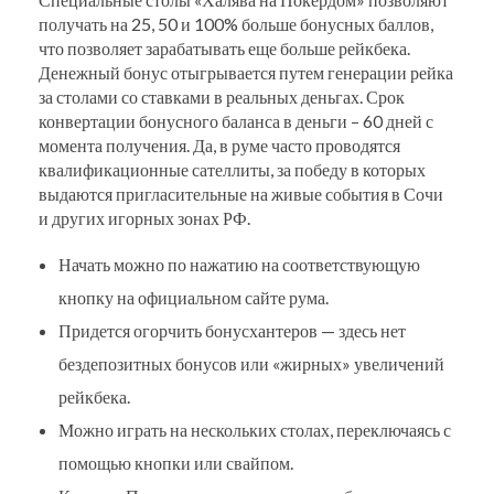
получать на 25, 50 и 100% больше бонусных баллов,
что позволяет зарабатывать еще больше рейкбека.
Денежный бонус отыгрывается путем генерации рейка
за столами со ставками в реальных деньгах. Срок
конвертации бонусного баланса в деньги – 60 дней с
момента получения. Да, в руме часто проводятся
квалификационные сателлиты, за победу в которых
выдаются пригласительные на живые события в Сочи
и других игорных зонах РФ.
Начать можно по нажатию на соответствующую
кнопку на официальном сайте рума.
Придется огорчить бонусхантеров — здесь нет
бездепозитных бонусов или «жирных» увеличений
рейкбека.
Можно играть на нескольких столах, переключаясь с
помощью кнопки или свайпом.