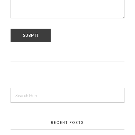
RECENT POSTS