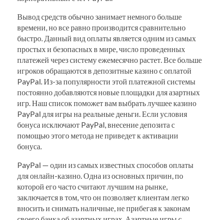
Вывод средств обычно занимает немного больше
времени, но все равно производится сравнительно
быстро. Данный вид оплаты является одним из самых
простых и безопасных в мире, число проведенных
платежей через систему ежемесячно растет. Все больше
игроков обращаются в депозитные казино с оплатой
PayPal. Из-за популярности этой платежной системы
постоянно добавляются новые площадки для азартных
игр. Наш список поможет вам выбрать лучшее казино
PayPal для игры на реальные деньги. Если условия
бонуса исключают PayPal, внесение депозита с
помощью этого метода не приведет к активации
бонуса.
PayPal — один из самых известных способов оплаты
для онлайн-казино. Одна из основных причин, по
которой его часто считают лучшим на рынке,
заключается в том, что он позволяет клиентам легко
вносить и снимать наличные, не прибегая к законам
своего банка об азартных играх. Азартные игры с