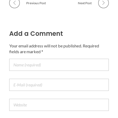
Previous Post
Next Post
Add a Comment
Your email address will not be published. Required
fields are marked *