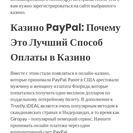
вам нужно зарегистрироваться на сайте выбранного
казино.
Казино PayPal: Почему
Это Лучший Способ
Оплаты в Казино
Вместе с этим стали появляться и онлайн-казино,
которые принимали PayPal. Ранее в США арестовали
мужчину и женщину из штата Флорида, которые
попытались получить один миллион долларов по
поддельному лотерейному билету. В дополнение к
Trustly, iDEAL является очень популярным методом в
скандинавских странах и Нидерландах, в то время как
Giropay – популярный немецкий сервис. Начните
принимать онлайн-платежи через один
корпоративный счет PayPal.