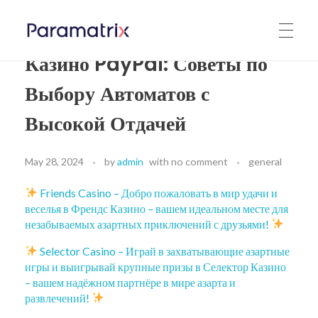
Казино PayPal: Советы по
Applepara
HOME
Выбору Автоматов с
Высокой Отдачей
MAC
May 28, 2024
by
admin
with
no comment
general
Friends Casino – Добро пожаловать в мир удачи и
IPHONE
веселья в Френдс Казино – вашем идеальном месте для
незабываемых азартных приключений с друзьями!
Selector Casino – Играй в захватывающие азартные
IPAD
игры и выигрывай крупные призы в Селектор Казино
– вашем надёжном партнёре в мире азарта и
развлечений!
IWATCH