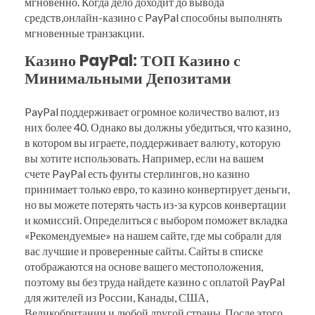
мгновенно. Когда дело доходит до вывода
средств,онлайн-казино с PayPal способны выполнять
мгновенные транзакции.
Казино PayPal: ТОП Казино с
Минимальными Депозитами
PayPal поддерживает огромное количество валют, из
них более 40. Однако вы должны убедиться, что казино,
в котором вы играете, поддерживает валюту, которую
вы хотите использовать. Например, если на вашем
счете PayPal есть фунты стерлингов, но казино
принимает только евро, то казино конвертирует деньги,
но вы можете потерять часть из-за курсов конвертации
и комиссий. Определиться с выбором поможет вкладка
«Рекомендуемые» на нашем сайте, где мы собрали для
вас лучшие и проверенные сайты. Сайты в списке
отображаются на основе вашего местоположения,
поэтому вы без труда найдете казино с оплатой PayPal
для жителей из России, Канады, США,
Великобритании и любой другой страны. После этого