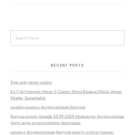
RECENT POSTS
free spin veren casino
En Çok Freespin Veren 5 Casino Sitesi Bedava Dönüş Veren
Siteler ️ Süperbahis
онлайн казино с бездепозитным бонусом
Бонусы казино Vavada 10 09.2024 промокоды, бездепозитные
бонус коды за регистрацию, фриспины
казино с бездепозитным бонусом просто за регистрацию