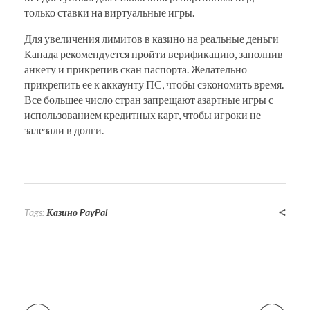
только ставки на виртуальные игры.
Для увеличения лимитов в казино на реальные деньги
Канада рекомендуется пройти верификацию, заполнив
анкету и прикрепив скан паспорта. Желательно
прикрепить ее к аккаунту ПС, чтобы сэкономить время.
Все большее число стран запрещают азартные игры с
использованием кредитных карт, чтобы игроки не
залезали в долги.
Tags:
Казино PayPal