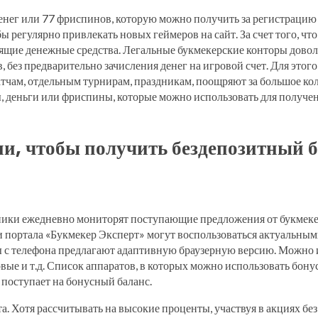
денег или 77 фриспинов, которую можно получить за регистрацию
бы регулярно привлекать новых геймеров на сайт. За счет того, чт
оящие денежные средства. Легальные букмекерские конторы довол
без предварительно зачисления денег на игровой счет. Для этого
тчам, отдельным турнирам, праздникам, поощряют за большое ко
лы, деньги или фриспины, которые можно использовать для получ
ии, чтобы получить бездепозитный б
дники ежедневно мониторят поступающие предложения от букмеке
ли портала «Букмекер Эксперт» могут воспользоваться актуальн
 с телефона предлагают адаптивную браузерную версию. Можно 
овые и т.д. Список аппаратов, в которых можно использовать бону
 поступает на бонусный баланс.
. Хотя рассчитывать на высокие проценты, участвуя в акциях без