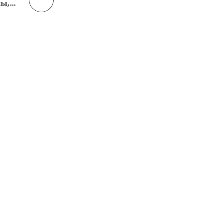
Лучшие игровые автоматы онлайн на гривны, рубли или бесплатно в интернет казино Слот Клуб