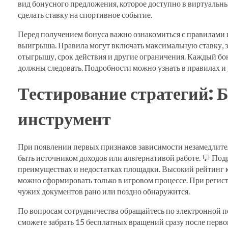
вид бонусного предложения, которое доступно в виртуальных
сделать ставку на спортивное событие.
Перед получением бонуса важно ознакомиться с правилами
выигрыша. Правила могут включать максимальную ставку, за
отыгрышу, срок действия и другие ограничения. Каждый бо
должны следовать. Подробности можно узнать в правилах и
Тестирование стратегий: 
инструмент
При появлении первых признаков зависимости незамедлитель
быть источником доходов или альтернативой работе. 💬 Под
преимуществах и недостатках площадки. Высокий рейтинг к
можно сформировать только в игровом процессе. При регис
чужих документов рано или поздно обнаружится.
По вопросам сотрудничества обращайтесь по электронной п
сможете забрать 15 бесплатных вращений сразу после первог