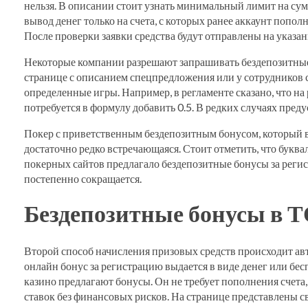
нельзя. В описании стоит узнать минимальный лимит на с
вывод денег только на счета, с которых ранее аккаунт попо
После проверки заявки средства будут отправлены на указа
Некоторые компании разрешают запрашивать бездепозитные б
странице с описанием спецпредложения или у сотрудников 
определенные игры. Например, в регламенте сказано, что на 
потребуется в формулу добавить 0.5. В редких случаях пр
Покер с приветственным бездепозитным бонусом, который вы
достаточно редко встречающаяся. Стоит отметить, что буква
покерных сайтов предлагало бездепозитные бонусы за регис
постепенно сокращается.
Бездепозитные бонусы в 
Второй способ начисления призовых средств происходит авт
онлайн бонус за регистрацию выдается в виде денег или б
казино предлагают бонусы. Он не требует пополнения счета
ставок без финансовых рисков. На странице представлены с