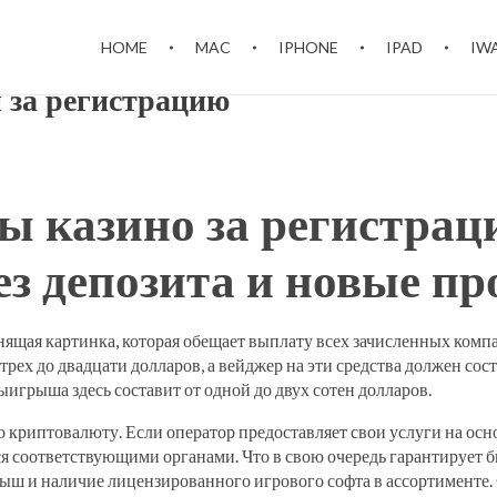
HOME
MAC
IPHONE
IPAD
IW
м за регистрацию
ы казино за регистрац
з депозита и новые пр
ящая картинка, которая обещает выплату всех зачисленных компа
ех до двадцати долларов, а вейджер на эти средства должен сост
ыигрыша здесь составит от одной до двух сотен долларов.
 криптовалюту. Если оператор предоставляет свои услуги на ос
ся соответствующими органами. Что в свою очередь гарантирует 
ш и наличие лицензированного игрового софта в ассортименте. 