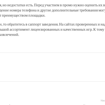
, но недостатки есть. Перед участием в промо нужно оценить их в
дение номера телефона и другие дополнительные требования могу
нет преимуществом площадки.
, то обратитесь в саппорт заведения. На сайтах проверенных и 
ьшой ассортимент лицензированных и качественных игр. К тому 
азвлечений.
Nex