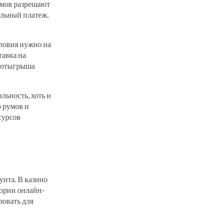
омов разрешают
альный платеж.
словия нужно на
тавка на
е отыгрыша
льность, хоть и
р румов и
сурсов
унта. В казино
тории онлайн-
зовать для