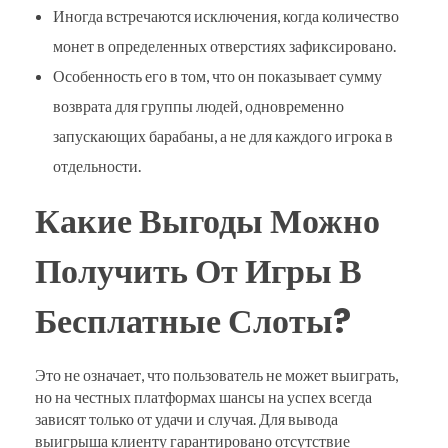
Иногда встречаются исключения, когда количество
монет в определенных отверстиях зафиксировано.
Особенность его в том, что он показывает сумму
возврата для группы людей, одновременно
запускающих барабаны, а не для каждого игрока в
отдельности.
Какие Выгоды Можно
Получить От Игры В
Бесплатные Слоты?
Это не означает, что пользователь не может выиграть,
но на честных платформах шансы на успех всегда
зависят только от удачи и случая. Для вывода
выигрыша клиенту гарантировано отсутствие