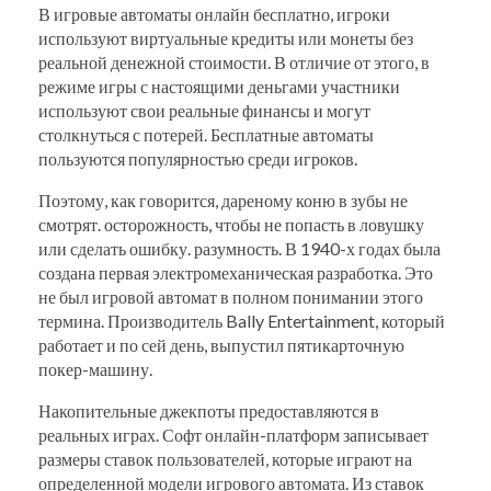
В игровые автоматы онлайн бесплатно, игроки
используют виртуальные кредиты или монеты без
реальной денежной стоимости. В отличие от этого, в
режиме игры с настоящими деньгами участники
используют свои реальные финансы и могут
столкнуться с потерей. Бесплатные автоматы
пользуются популярностью среди игроков.
Поэтому, как говорится, дареному коню в зубы не
смотрят. осторожность, чтобы не попасть в ловушку
или сделать ошибку. разумность. В 1940-х годах была
создана первая электромеханическая разработка. Это
не был игровой автомат в полном понимании этого
термина. Производитель Bally Entertainment, который
работает и по сей день, выпустил пятикарточную
покер-машину.
Накопительные джекпоты предоставляются в
реальных играх. Софт онлайн-платформ записывает
размеры ставок пользователей, которые играют на
определенной модели игрового автомата. Из ставок