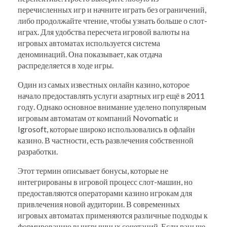
перечисленных игр и начните играть без ограничений,
либо продолжайте чтение, чтобы узнать больше о слот-
играх. Для удобства пересчета игровой валюты на
игровых автоматах используется система
деноминаций. Она показывает, как отдача
распределяется в ходе игры.
Один из самых известных онлайн казино, которое
начало предоставлять услуги азартных игр ещё в 2011
году. Однако основное внимание уделено популярным
игровым автоматам от компаний Novomatic и
Igrosoft, которые широко использовались в офлайн
казино. В частности, есть развлечения собственной
разработки.
Этот термин описывает бонусы, которые не
интегрированы в игровой процесс слот-машин, но
предоставляются операторами казино игрокам для
привлечения новой аудитории. В современных
игровых автоматах применяются различные подходы к
формированию выигрышных сочетаний. Если раньше