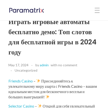
Играть игровые автоматы
Applepara
HOME
бесплатно демо: Топ слотов
для бесплатной игры в 2024
MAC
году
May 17, 2024
by
admin
with
no comment
IPHONE
Uncategorized
Friends Casino
–
Присоединяйтесь к
увлекательному миру азарта с Friends Casino – вашим
IPAD
идеальным местом для бесконечного веселья и
больших выигрышей!
Selector Casino
–
Открой для себя увлекательный
IWATCH