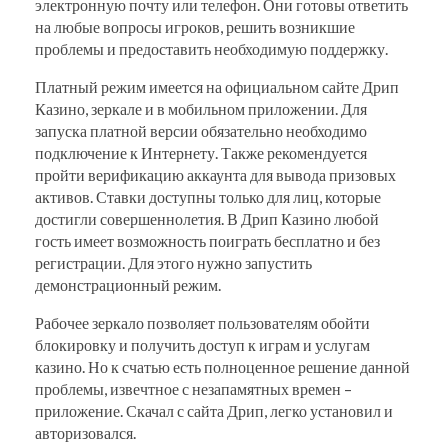
электронную почту или телефон. Они готовы ответить
на любые вопросы игроков, решить возникшие
проблемы и предоставить необходимую поддержку.
Платный режим имеется на официальном сайте Дрип
Казино, зеркале и в мобильном приложении. Для
запуска платной версии обязательно необходимо
подключение к Интернету. Также рекомендуется
пройти верификацию аккаунта для вывода призовых
активов. Ставки доступны только для лиц, которые
достигли совершеннолетия. В Дрип Казино любой
гость имеет возможность поиграть бесплатно и без
регистрации. Для этого нужно запустить
демонстрационный режим.
Рабочее зеркало позволяет пользователям обойти
блокировку и получить доступ к играм и услугам
казино. Но к счатью есть полноценное решение данной
проблемы, извечтное с незапамятных времен –
приложение. Скачал с сайта Дрип, легко установил и
авторизовался.