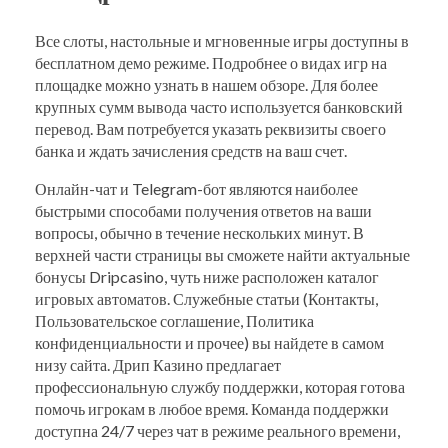
Все слоты, настольные и мгновенные игры доступны в
бесплатном демо режиме. Подробнее о видах игр на
площадке можно узнать в нашем обзоре. Для более
крупных сумм вывода часто используется банковский
перевод. Вам потребуется указать реквизиты своего
банка и ждать зачисления средств на ваш счет.
Онлайн-чат и Telegram-бот являются наиболее
быстрыми способами получения ответов на ваши
вопросы, обычно в течение нескольких минут. В
верхней части страницы вы сможете найти актуальные
бонусы Dripcasino, чуть ниже расположен каталог
игровых автоматов. Служебные статьи (Контакты,
Пользовательское соглашение, Политика
конфиденциальности и прочее) вы найдете в самом
низу сайта. Дрип Казино предлагает
профессиональную службу поддержки, которая готова
помочь игрокам в любое время. Команда поддержки
доступна 24/7 через чат в режиме реального времени,