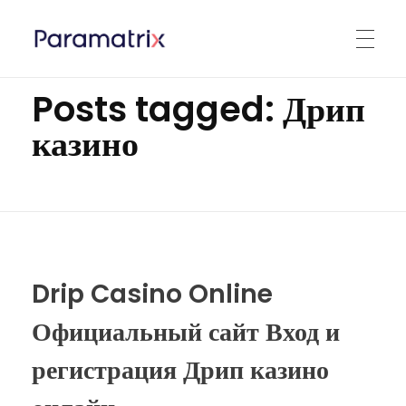
Home
Дрип казино
Applepara
Posts tagged: Дрип
HOME
казино
MAC
IPHONE
Drip Casino Online
Официальный сайт ️Вход и
IPAD
регистрация Дрип казино
IWATCH