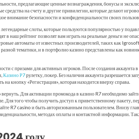
льности, предлагающие ценные вознаграждения, бонусы и экскл
е средства на счету и другие привилегии, которые делают игров
шое внимание безопасности и конфиденциальности своих пользов
 и легендарные слоты, которые пользуются популярностью у пода
т в наш рейтинг позволят вам играть на реальные деньги не опас
гровые автоматы от известных производителей, таких как Igrosof
азной тематики, и в портфолио казино представлены как новинки
ости с призами для активных игроков. После создания аккаунта в
ы,
Казино Р7
рулетку, покер. Без наличия аккаунта разрешается зап
 на кнопку «Регистрация», которая находится вверху справа.
о вернуть. Для активации промокода в казино R7 необходимо зайт
е. Для того чтобы получить доступ к приветственному пакету, п
айте R7 casino и быть авторизованным пользователем. Внизу гл
иденциальности, методах оплаты и контактной информации. Так
2024 году