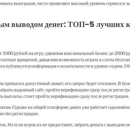
чивать выигрыши, часто проявляют высокий уровень сервиса и за
ым выводом денег: ТОП-5 лучших 
е 1000 рублей на игру, удваивая ваш начальный баланс до 2000 р
сплатных вращений, давая вам возможность играть в слоты беспла
а публикуется информация о волатильности и уровне отдачи. Об
ль превысил допустимый лимит, его запрос будет отклонен. В бо
Выбрать надежный сайт, пройти верификацию сразу после регистр
ть выплаты, стоит пройти верификацию сразу после регистрации.
ратам. Однако на общей платформе давно уже работает одноимённ
но без регистрации.
ок. Но если игрок их не предоставит, забрать деньги с выводом он