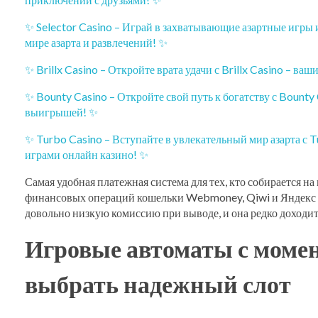
✨ Selector Casino – Играй в захватывающие азартные игры 
мире азарта и развлечений! ✨
✨ Brillx Casino – Откройте врата удачи с Brillx Casino – 
✨ Bounty Casino – Откройте свой путь к богатству с Bount
выигрышей! ✨
✨ Turbo Casino – Вступайте в увлекательный мир азарта с
играми онлайн казино! ✨
Самая удобная платежная система для тех, кто собирается н
финансовых операций кошельки Webmoney, Qiwi и Яндекс Д
довольно низкую комиссию при выводе, и она редко доходит
Игровые автоматы с моме
выбрать надежный слот