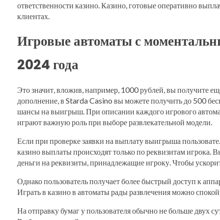
ответственности казино. Казино, готовые оперативно выпла
клиентах.
Игровые автоматы с моментальн
2024 года
Это значит, вложив, например, 1000 рублей, вы получите ещ
дополнение, в Starda Casino вы можете получить до 500 бе
шансы на выигрыш. При описании каждого игрового автомат
играют важную роль при выборе развлекательной модели.
Если при проверке заявки на выплату выигрыша пользовате
казино выплаты происходят только по реквизитам игрока. 
деньги на реквизиты, принадлежащие игроку. Чтобы ускори
Однако пользователь получает более быстрый доступ к аппа
Играть в казино в автоматы рады развлечения можно спокой
На отправку бумаг у пользователя обычно не больше двух сут