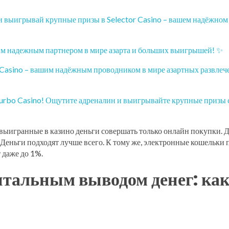
и выигрывай крупные призы в Selector Casino – вашем надёжном
вашим надежным партнером в мире азарта и больших выигрышей! ✨
y Casino – вашим надёжным проводником в мире азартных развле
 Turbo Casino! Ощутите адреналин и выигрывайте крупные призы
а выигранные в казино деньги совершать только онлайн покупки. 
еньги подходят лучше всего. К тому же, электронные кошельки 
 даже до 1%.
нтальным выводом денег: ка