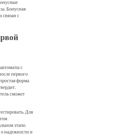
бонусные
сы. Бонусная
 связан с
ервой
 автоматы с
после первого
 простая форма
твердит.
атель сможет
естировать. Для
итом
льном этапе.
ь о надежности и