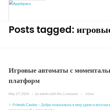
Home
игровые автоматы с моментальны...
Posts tagged: игровы
Applepara
Игровые автоматы с моменталь
платформ
May 27, 2024
by
admin
with
No Comment
other
✨ Friends Casino – Добро пожаловать в мир удачи и веселья
приключений с друзьями! ✨