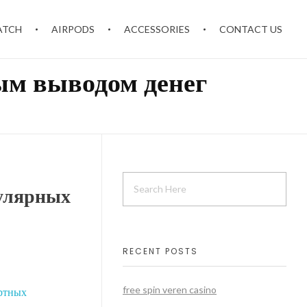
ATCH
AIRPODS
ACCESSORIES
CONTACT US
ым выводом денег
пулярных
RECENT POSTS
free spin veren casino
артных