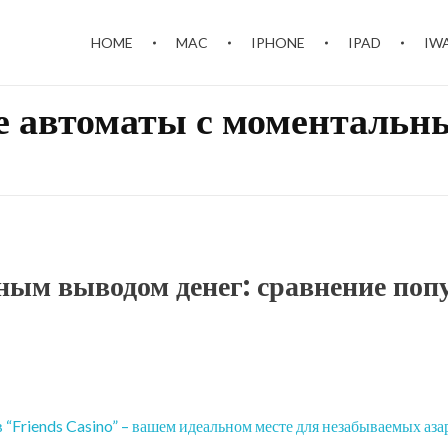
HOME
MAC
IPHONE
IPAD
IW
е автоматы с моментальн
ным выводом денег: сравнение по
 в “Friends Casino” – вашем идеальном месте для незабываемых аз