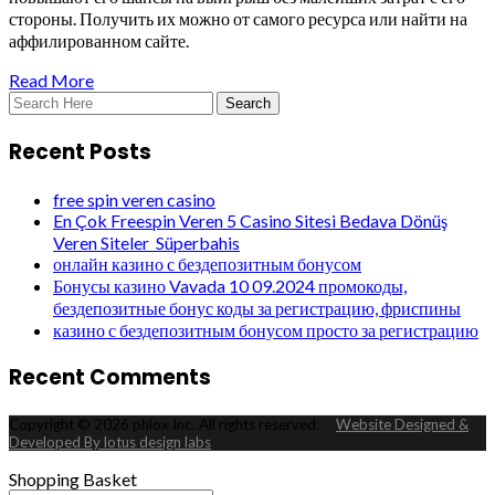
стороны. Получить их можно от самого ресурса или найти на
аффилированном сайте.
Read More
Recent Posts
free spin veren casino
En Çok Freespin Veren 5 Casino Sitesi Bedava Dönüş
Veren Siteler ️ Süperbahis
онлайн казино с бездепозитным бонусом
Бонусы казино Vavada 10 09.2024 промокоды,
бездепозитные бонус коды за регистрацию, фриспины
казино с бездепозитным бонусом просто за регистрацию
Recent Comments
Copyright © 2026 phlox Inc. All rights reserved.
Website Designed &
Developed By lotus design labs
Shopping Basket