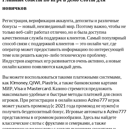
новичков
Регистрация, верификация аккаунта, депозиты и различные
бонусы — новый, неизведанный мир. Поэтому важно, чтобы не
только веб-сайт работал отлично, но и была доступна
качественная служба поддержки клиентов. Самый популярный
способ связи с поддержкой клиентов — это онлайн чат, где
оператор может предоставить информацию по интересующей
теме или решить какую-либо техническую проблему.
Индустрия азартных игр развивается очень активно, а новые
онлайн казино появляются каждый день.
Вы можете воспользоваться такими платежными системами,
как Юmoney, QIWI, Piastrix, а также банковскими картами
МИР, Visa и Mastercard. Казино стремится предложить
максимально удобные и быстрые методы платежей для своих
игроков. При регистрации в онлайн казино Azino777 игрок
может указать промокод (c 2021 года промокод не нужен) и
получить бездепозитный бонус. Игровые автоматы в Azino777
представлены в огромном разнообразии. Здесь вы найдете
классические слоты с фруктами и семерками, а также
современные видеослоты с захватывающими сюжетами и