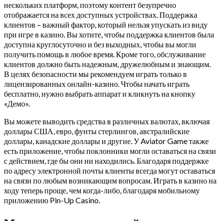
нескольких платформ, поэтому контент безупречно
отображается на всех доступных устройствах. Поддержка
клиентов – важный фактор, который нельзя упускать из виду
при игре в казино. Вы хотите, чтобы поддержка клиентов была
доступна круглосуточно и без выходных, чтобы вы могли
получить помощь в любое время. Кроме того, обслуживание
клиентов должно быть надежным, дружелюбным и знающим.
В целях безопасности мы рекомендуем играть только в
лицензированных онлайн-казино. Чтобы начать играть
бесплатно, нужно выбрать аппарат и кликнуть на кнопку
«Демо».
Вы можете выводить средства в различных валютах, включая
доллары США, евро, фунты стерлингов, австралийские
доллары, канадские доллары и другие. У Aviator Game также
есть приложение, чтобы поклонники могли оставаться на связи
с действием, где бы они ни находились. Благодаря поддержке
по адресу электронной почты клиенты всегда могут оставаться
на связи по любым возникающим вопросам. Играть в казино на
ходу теперь проще, чем когда-либо, благодаря мобильному
приложению Pin-Up Casino.