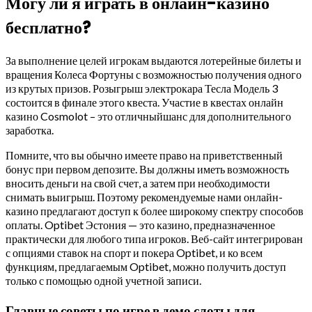
Могу ли я играть в онлайн-казино
бесплатно?
За выполнение целей игрокам выдаются лотерейные билеты и
вращения Колеса Фортуны с возможностью получения одного
из крутых призов. Розыгрыш электрокара Тесла Модель 3
состоится в финале этого квеста. Участие в квестах онлайн
казино Cosmolot – это отличныйшанс для дополнительного
заработка.
Помните, что вы обычно имеете право на приветственный
бонус при первом депозите. Вы должны иметь возможность
вносить деньги на свой счет, а затем при необходимости
снимать выигрыш. Поэтому рекомендуемые нами онлайн-
казино предлагают доступ к более широкому спектру способов
оплаты. Optibet Эстония — это казино, предназначенное
практически для любого типа игроков. Веб-сайт интегрирован
с опциями ставок на спорт и покера Optibet, и ко всем
функциям, предлагаемым Optibet, можно получить доступ
только с помощью одной учетной записи.
Главные советы по игре в демо слоты для